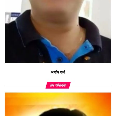
आशीष शर्मा
उप संपादक