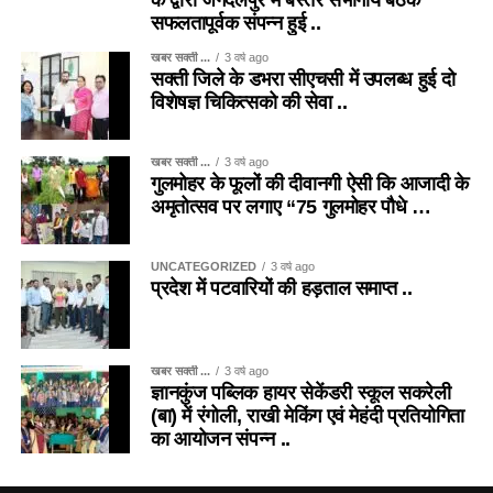
के द्वारा जगदलपुर में बस्तर संभागीय बैठक
सफलतापूर्वक संपन्न हुई ..
खबर सक्ती ...
3 वर्ष ago
सक्ती जिले के डभरा सीएचसी में उपलब्ध हुई दो
विशेषज्ञ चिकित्सको की सेवा ..
खबर सक्ती ...
3 वर्ष ago
गुलमोहर के फूलों की दीवानगी ऐसी कि आजादी के
अमृतोत्सव पर लगाए “75 गुलमोहर पौधे …
UNCATEGORIZED
3 वर्ष ago
प्रदेश में पटवारियों की हड़ताल समाप्त ..
खबर सक्ती ...
3 वर्ष ago
ज्ञानकुंज पब्लिक हायर सेकेंडरी स्कूल सकरेली
(बा) में रंगोली, राखी मेकिंग एवं मेहंदी प्रतियोगिता
का आयोजन संपन्न ..