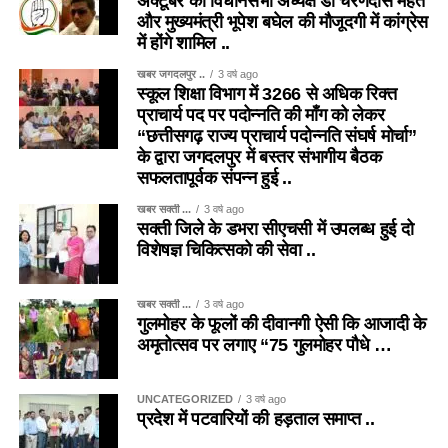
अक्टूबर को विधानसभा अध्यक्ष डॉ चरणदास महंत
और मुख्यमंत्री भूपेश बघेल की मौजूदगी में कांग्रेस
में होंगे शामिल ..
खबर जगदलपुर ..
3 वर्ष ago
स्कूल शिक्षा विभाग में 3266 से अधिक रिक्त
प्राचार्य पद पर पदोन्नति की माँग को लेकर
“छत्तीसगढ़ राज्य प्राचार्य पदोन्नति संघर्ष मोर्चा”
के द्वारा जगदलपुर में बस्तर संभागीय बैठक
सफलतापूर्वक संपन्न हुई ..
खबर सक्ती ...
3 वर्ष ago
सक्ती जिले के डभरा सीएचसी में उपलब्ध हुई दो
विशेषज्ञ चिकित्सको की सेवा ..
खबर सक्ती ...
3 वर्ष ago
गुलमोहर के फूलों की दीवानगी ऐसी कि आजादी के
अमृतोत्सव पर लगाए “75 गुलमोहर पौधे …
UNCATEGORIZED
3 वर्ष ago
प्रदेश में पटवारियों की हड़ताल समाप्त ..