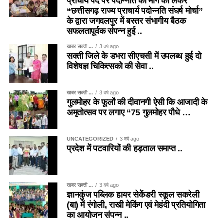
प्राचार्य पद पर पदोन्नति की माँग को लेकर
“छत्तीसगढ़ राज्य प्राचार्य पदोन्नति संघर्ष मोर्चा”
के द्वारा जगदलपुर में बस्तर संभागीय बैठक
सफलतापूर्वक संपन्न हुई ..
खबर सक्ती ...
3 वर्ष ago
सक्ती जिले के डभरा सीएचसी में उपलब्ध हुई दो
विशेषज्ञ चिकित्सको की सेवा ..
खबर सक्ती ...
3 वर्ष ago
गुलमोहर के फूलों की दीवानगी ऐसी कि आजादी के
अमृतोत्सव पर लगाए “75 गुलमोहर पौधे …
UNCATEGORIZED
3 वर्ष ago
प्रदेश में पटवारियों की हड़ताल समाप्त ..
खबर सक्ती ...
3 वर्ष ago
ज्ञानकुंज पब्लिक हायर सेकेंडरी स्कूल सकरेली
(बा) में रंगोली, राखी मेकिंग एवं मेहंदी प्रतियोगिता
का आयोजन संपन्न ..