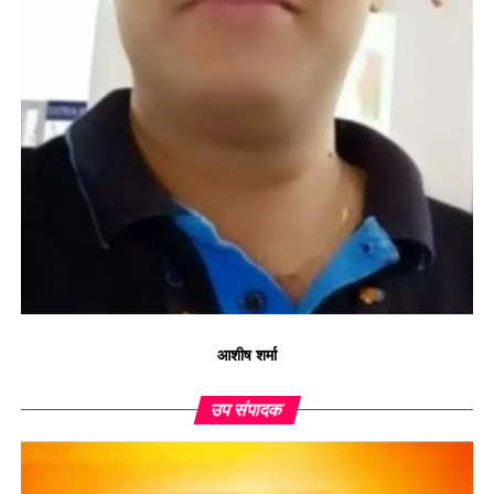
आशीष शर्मा
उप संपादक