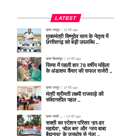
LATEST
ख़बर रायपुर
14 घंटे ago
मुख्यमंत्री विष्णुदेव साय के नेतृत्व में
छत्तीसगढ़ को बड़ी उपलब्धि ..
खबर बिलासपुर
14 घंटे ago
सिम्स में पहली बार 78 वर्षीय महिला
के अंडाशय कैंसर की सफल सर्जरी ..
ख़बर रायपुर
14 घंटे ago
मंत्री श्रीमती लक्ष्मी राजवाड़े की
संवेदनशील पहल ..
खबर सक्ती ...
14 घंटे ago
सक्ती का स्टेशन परिसर ‘हर-हर
महादेव’, ‘बोल बम’ और ‘जय बाबा
बैद्यनाथ’ के जयघोष से गूंजा ..