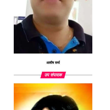
आशीष शर्मा
उप संपादक