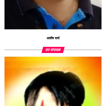
आशीष शर्मा
उप संपादक