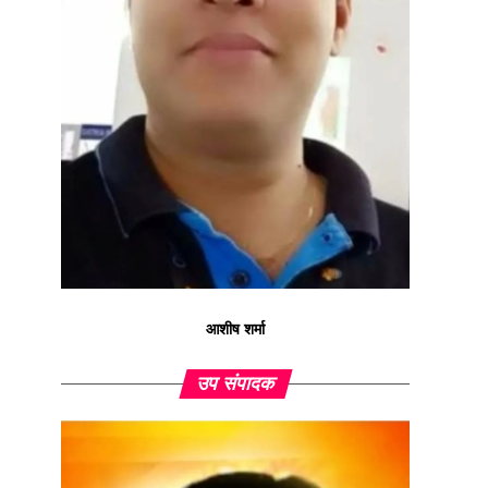
आशीष शर्मा
उप संपादक