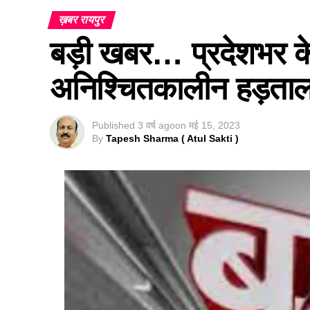
ख़बर रायपुर
बड़ी खबर… प्रदेशभर क
अनिश्चितकालीन हड़ताल
Published
3 वर्ष ago
on
मई 15, 2023
By
Tapesh Sharma ( Atul Sakti )