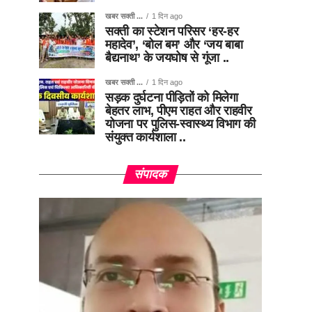
खबर सक्ती ...
1 दिन ago
सक्ती का स्टेशन परिसर ‘हर-हर
महादेव’, ‘बोल बम’ और ‘जय बाबा
बैद्यनाथ’ के जयघोष से गूंजा ..
खबर सक्ती ...
1 दिन ago
सड़क दुर्घटना पीड़ितों को मिलेगा
बेहतर लाभ, पीएम राहत और राहवीर
योजना पर पुलिस-स्वास्थ्य विभाग की
संयुक्त कार्यशाला ..
संपादक