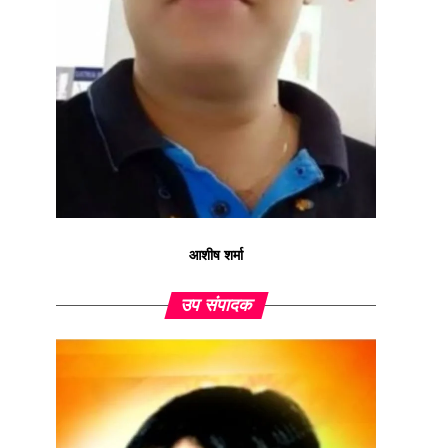
आशीष शर्मा
उप संपादक