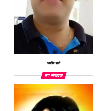
आशीष शर्मा
उप संपादक