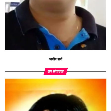
आशीष शर्मा
उप संपादक