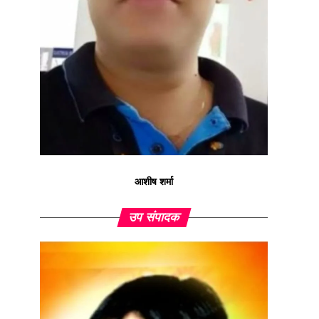
आशीष शर्मा
उप संपादक