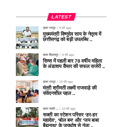
LATEST
ख़बर रायपुर
9 घंटे ago
मुख्यमंत्री विष्णुदेव साय के नेतृत्व में
छत्तीसगढ़ को बड़ी उपलब्धि ..
खबर बिलासपुर
9 घंटे ago
सिम्स में पहली बार 78 वर्षीय महिला
के अंडाशय कैंसर की सफल सर्जरी ..
ख़बर रायपुर
10 घंटे ago
मंत्री श्रीमती लक्ष्मी राजवाड़े की
संवेदनशील पहल ..
खबर सक्ती ...
10 घंटे ago
सक्ती का स्टेशन परिसर ‘हर-हर
महादेव’, ‘बोल बम’ और ‘जय बाबा
बैद्यनाथ’ के जयघोष से गूंजा ..