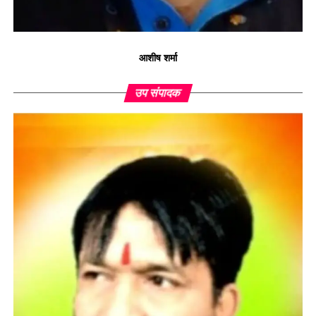
आशीष शर्मा
उप संपादक