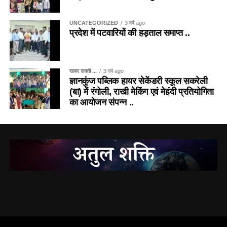
UNCATEGORIZED
3 वर्ष ago
प्रदेश में पटवारियों की हड़ताल समाप्त ..
खबर सक्ती ...
3 वर्ष ago
ज्ञानकुंज पब्लिक हायर सेकेंडरी स्कूल सकरेली
(बा) में रंगोली, राखी मेकिंग एवं मेहंदी प्रतियोगिता
का आयोजन संपन्न ..