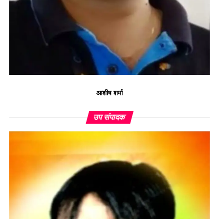
आशीष शर्मा
उप संपादक