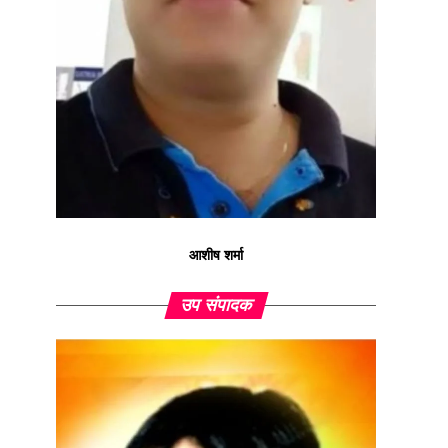
आशीष शर्मा
उप संपादक