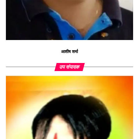
आशीष शर्मा
उप संपादक