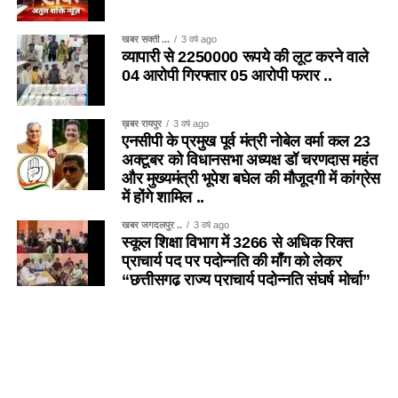
खबर सक्ती ...
3 वर्ष ago
व्यापारी से 2250000 रूपये की लूट करने वाले
04 आरोपी गिरफ्तार 05 आरोपी फरार ..
ख़बर रायपुर
3 वर्ष ago
एनसीपी के प्रमुख पूर्व मंत्री नोबेल वर्मा कल 23
अक्टूबर को विधानसभा अध्यक्ष डॉ चरणदास महंत
और मुख्यमंत्री भूपेश बघेल की मौजूदगी में कांग्रेस
में होंगे शामिल ..
खबर जगदलपुर ..
3 वर्ष ago
स्कूल शिक्षा विभाग में 3266 से अधिक रिक्त
प्राचार्य पद पर पदोन्नति की माँग को लेकर
“छत्तीसगढ़ राज्य प्राचार्य पदोन्नति संघर्ष मोर्चा”
के द्वारा जगदलपुर में बस्तर संभागीय बैठक
सफलतापूर्वक संपन्न हुई ..
खबर सक्ती ...
3 वर्ष ago
गुलमोहर के फूलों की दीवानगी ऐसी कि आजादी के
अमृतोत्सव पर लगाए “75 गुलमोहर पौधे …