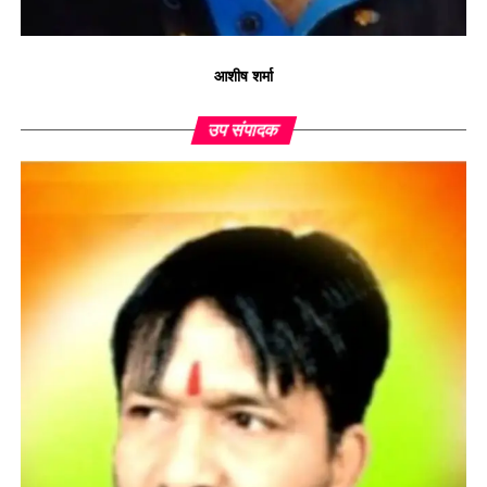
आशीष शर्मा
उप संपादक