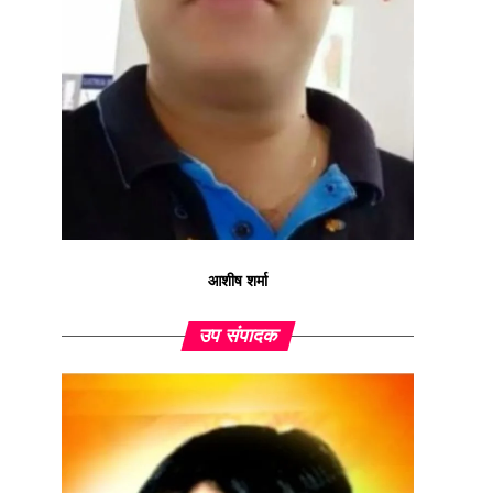
आशीष शर्मा
उप संपादक