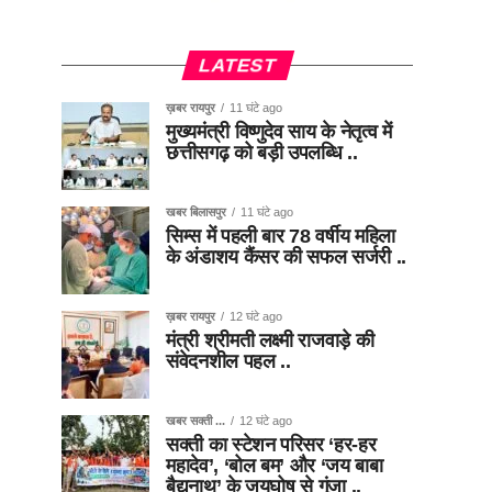
LATEST
ख़बर रायपुर
11 घंटे ago
मुख्यमंत्री विष्णुदेव साय के नेतृत्व में
छत्तीसगढ़ को बड़ी उपलब्धि ..
खबर बिलासपुर
11 घंटे ago
सिम्स में पहली बार 78 वर्षीय महिला
के अंडाशय कैंसर की सफल सर्जरी ..
ख़बर रायपुर
12 घंटे ago
मंत्री श्रीमती लक्ष्मी राजवाड़े की
संवेदनशील पहल ..
खबर सक्ती ...
12 घंटे ago
सक्ती का स्टेशन परिसर ‘हर-हर
महादेव’, ‘बोल बम’ और ‘जय बाबा
बैद्यनाथ’ के जयघोष से गूंजा ..