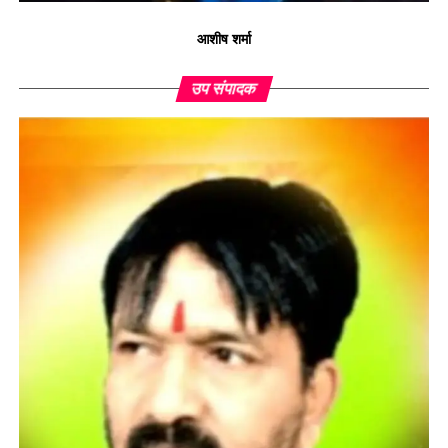
आशीष शर्मा
उप संपादक