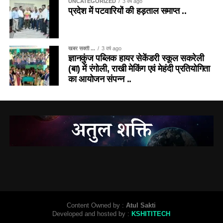
UNCATEGORIZED
3 वर्ष ago
प्रदेश में पटवारियों की हड़ताल समाप्त ..
खबर सक्ती ...
3 वर्ष ago
ज्ञानकुंज पब्लिक हायर सेकेंडरी स्कूल सकरेली
(बा) में रंगोली, राखी मेकिंग एवं मेहंदी प्रतियोगिता
का आयोजन संपन्न ..
Content Owned by :
Atul Sakti
Developed and hosted by :
KSHITITECH