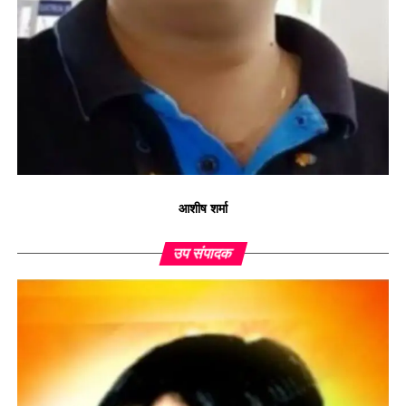
आशीष शर्मा
उप संपादक