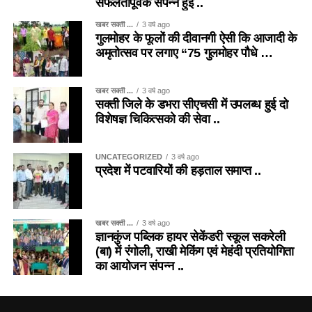
सफलतापूर्वक संपन्न हुई ..
खबर सक्ती ...
3 वर्ष ago
गुलमोहर के फूलों की दीवानगी ऐसी कि आजादी के
अमृतोत्सव पर लगाए “75 गुलमोहर पौधे …
खबर सक्ती ...
3 वर्ष ago
सक्ती जिले के डभरा सीएचसी में उपलब्ध हुई दो
विशेषज्ञ चिकित्सको की सेवा ..
UNCATEGORIZED
3 वर्ष ago
प्रदेश में पटवारियों की हड़ताल समाप्त ..
खबर सक्ती ...
3 वर्ष ago
ज्ञानकुंज पब्लिक हायर सेकेंडरी स्कूल सकरेली
(बा) में रंगोली, राखी मेकिंग एवं मेहंदी प्रतियोगिता
का आयोजन संपन्न ..