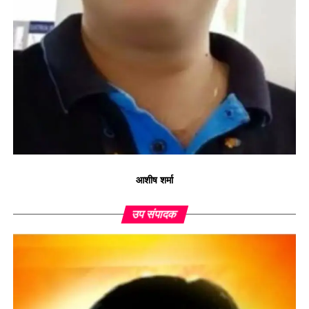
आशीष शर्मा
उप संपादक