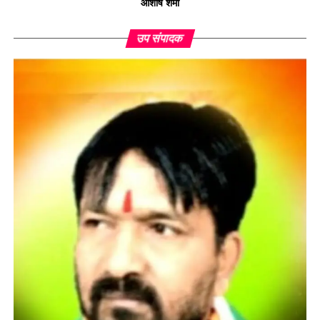
आशीष शर्मा
उप संपादक