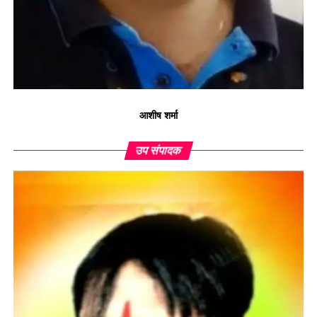
आशीष शर्मा
उप संपादक