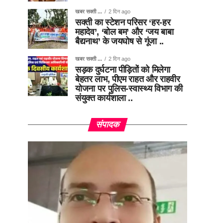
खबर सक्ती ...
2 दिन ago
सक्ती का स्टेशन परिसर ‘हर-हर
महादेव’, ‘बोल बम’ और ‘जय बाबा
बैद्यनाथ’ के जयघोष से गूंजा ..
खबर सक्ती ...
2 दिन ago
सड़क दुर्घटना पीड़ितों को मिलेगा
बेहतर लाभ, पीएम राहत और राहवीर
योजना पर पुलिस-स्वास्थ्य विभाग की
संयुक्त कार्यशाला ..
संपादक