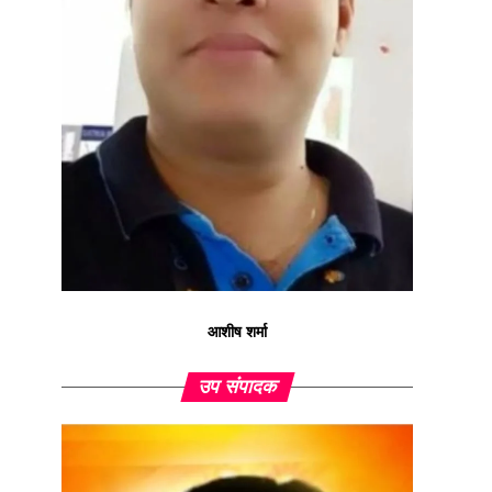
आशीष शर्मा
उप संपादक