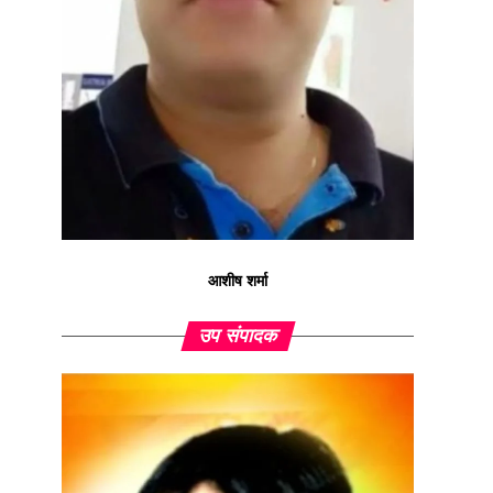
आशीष शर्मा
उप संपादक