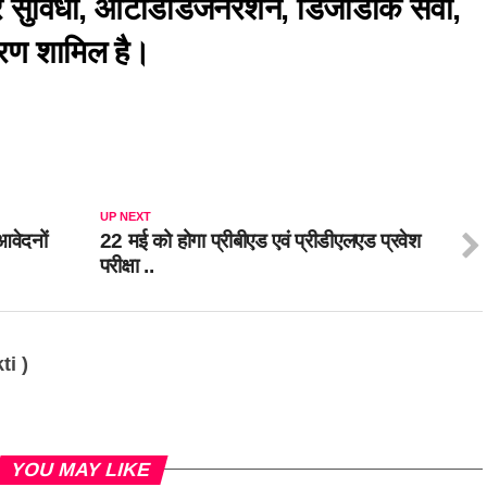
 सुविधा, ऑटोडीडजनरेशन, डिजीडॉक सेवा,
ंतरण शामिल है।
UP NEXT
आवेदनों
22 मई को होगा प्रीबीएड एवं प्रीडीएलएड प्रवेश
परीक्षा ..
ti )
YOU MAY LIKE