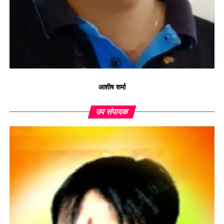
आशीष शर्मा
उप संपादक