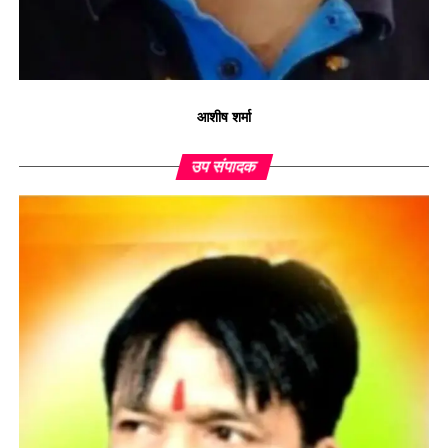
आशीष शर्मा
उप संपादक