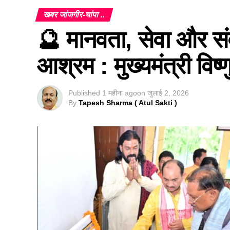
खबर जांजगीर-चांपा ..
🔮 मानवता, सेवा और संवे
आश्रम : मुख्यमंत्री विष्ण
Published
1 महीना ago
on
जुलाई 2, 2026
By
Tapesh Sharma ( Atul Sakti )