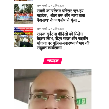
खबर सक्ती ...
2 दिन ago
सक्ती का स्टेशन परिसर ‘हर-हर
महादेव’, ‘बोल बम’ और ‘जय बाबा
बैद्यनाथ’ के जयघोष से गूंजा ..
खबर सक्ती ...
2 दिन ago
सड़क दुर्घटना पीड़ितों को मिलेगा
बेहतर लाभ, पीएम राहत और राहवीर
योजना पर पुलिस-स्वास्थ्य विभाग की
संयुक्त कार्यशाला ..
संपादक