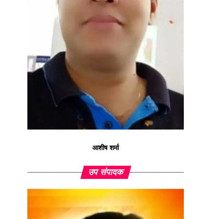
आशीष शर्मा
उप संपादक