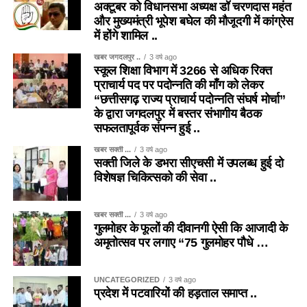
अक्टूबर को विधानसभा अध्यक्ष डॉ चरणदास महंत
और मुख्यमंत्री भूपेश बघेल की मौजूदगी में कांग्रेस
में होंगे शामिल ..
खबर जगदलपुर ..
3 वर्ष ago
स्कूल शिक्षा विभाग में 3266 से अधिक रिक्त
प्राचार्य पद पर पदोन्नति की माँग को लेकर
“छत्तीसगढ़ राज्य प्राचार्य पदोन्नति संघर्ष मोर्चा”
के द्वारा जगदलपुर में बस्तर संभागीय बैठक
सफलतापूर्वक संपन्न हुई ..
खबर सक्ती ...
3 वर्ष ago
सक्ती जिले के डभरा सीएचसी में उपलब्ध हुई दो
विशेषज्ञ चिकित्सको की सेवा ..
खबर सक्ती ...
3 वर्ष ago
गुलमोहर के फूलों की दीवानगी ऐसी कि आजादी के
अमृतोत्सव पर लगाए “75 गुलमोहर पौधे …
UNCATEGORIZED
3 वर्ष ago
प्रदेश में पटवारियों की हड़ताल समाप्त ..