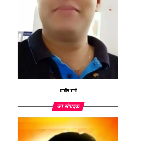
आशीष शर्मा
उप संपादक