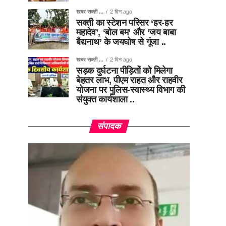
खबर सक्ती ...
2 दिन ago
सक्ती का स्टेशन परिसर ‘हर-हर
महादेव’, ‘बोल बम’ और ‘जय बाबा
बैद्यनाथ’ के जयघोष से गूंजा ..
खबर सक्ती ...
2 दिन ago
सड़क दुर्घटना पीड़ितों को मिलेगा
बेहतर लाभ, पीएम राहत और राहवीर
योजना पर पुलिस-स्वास्थ्य विभाग की
संयुक्त कार्यशाला ..
संपादक