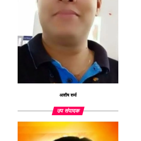
आशीष शर्मा
उप संपादक