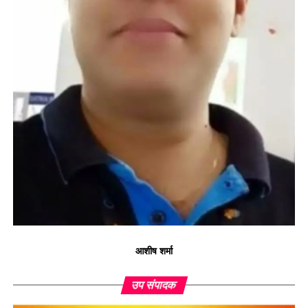
आशीष शर्मा
उप संपादक