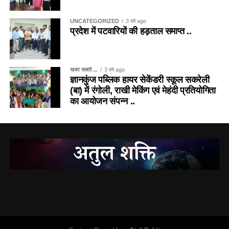
UNCATEGORIZED
3 वर्ष ago
प्रदेश में पटवारियों की हड़ताल समाप्त ..
खबर सक्ती ...
3 वर्ष ago
ज्ञानकुंज पब्लिक हायर सेकेंडरी स्कूल सकरेली
(बा) में रंगोली, राखी मेकिंग एवं मेहंदी प्रतियोगिता
का आयोजन संपन्न ..