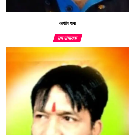
आशीष शर्मा
उप संपादक