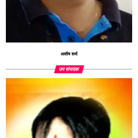
आशीष शर्मा
उप संपादक