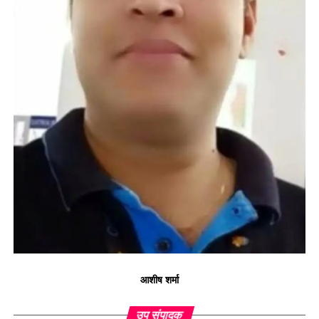
आशीष शर्मा
उप संपादक