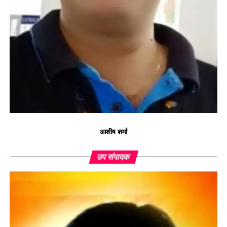
आशीष शर्मा
उप संपादक