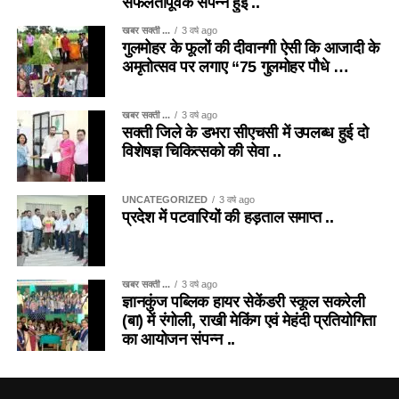
सफलतापूर्वक संपन्न हुई ..
खबर सक्ती ...
3 वर्ष ago
गुलमोहर के फूलों की दीवानगी ऐसी कि आजादी के
अमृतोत्सव पर लगाए “75 गुलमोहर पौधे …
खबर सक्ती ...
3 वर्ष ago
सक्ती जिले के डभरा सीएचसी में उपलब्ध हुई दो
विशेषज्ञ चिकित्सको की सेवा ..
UNCATEGORIZED
3 वर्ष ago
प्रदेश में पटवारियों की हड़ताल समाप्त ..
खबर सक्ती ...
3 वर्ष ago
ज्ञानकुंज पब्लिक हायर सेकेंडरी स्कूल सकरेली
(बा) में रंगोली, राखी मेकिंग एवं मेहंदी प्रतियोगिता
का आयोजन संपन्न ..