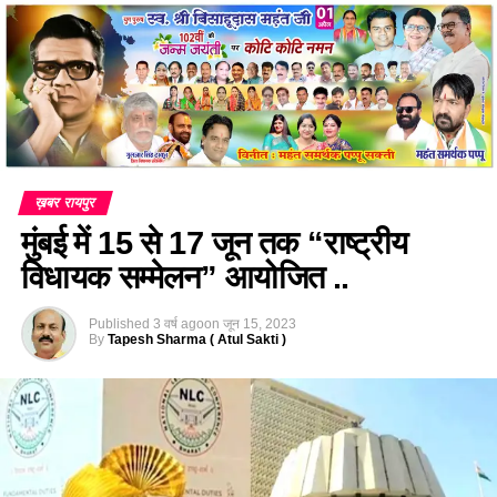
ख़बर रायपुर
मुंबई में 15 से 17 जून तक “राष्ट्रीय
विधायक सम्मेलन” आयोजित ..
Published
3 वर्ष ago
on
जून 15, 2023
By
Tapesh Sharma ( Atul Sakti )