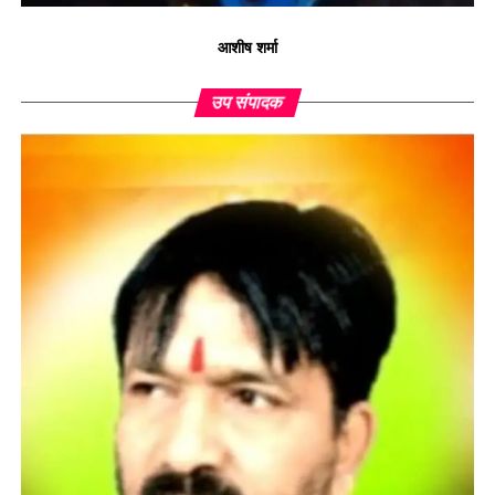
आशीष शर्मा
उप संपादक