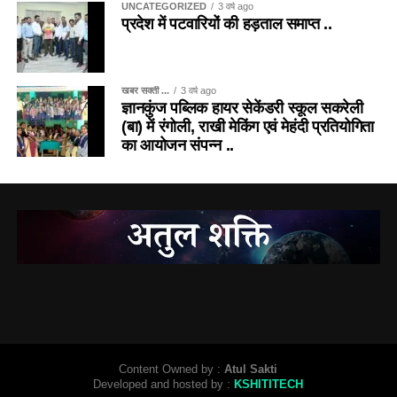
UNCATEGORIZED
3 वर्ष ago
प्रदेश में पटवारियों की हड़ताल समाप्त ..
खबर सक्ती ...
3 वर्ष ago
ज्ञानकुंज पब्लिक हायर सेकेंडरी स्कूल सकरेली
(बा) में रंगोली, राखी मेकिंग एवं मेहंदी प्रतियोगिता
का आयोजन संपन्न ..
Content Owned by :
Atul Sakti
Developed and hosted by :
KSHITITECH