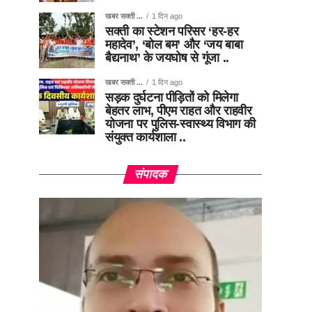
खबर सक्ती ...
1 दिन ago
सक्ती का स्टेशन परिसर ‘हर-हर
महादेव’, ‘बोल बम’ और ‘जय बाबा
बैद्यनाथ’ के जयघोष से गूंजा ..
खबर सक्ती ...
1 दिन ago
सड़क दुर्घटना पीड़ितों को मिलेगा
बेहतर लाभ, पीएम राहत और राहवीर
योजना पर पुलिस-स्वास्थ्य विभाग की
संयुक्त कार्यशाला ..
संपादक