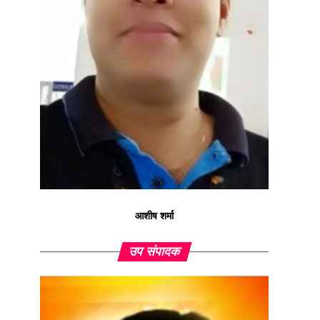
आशीष शर्मा
उप संपादक