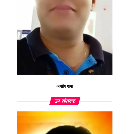
आशीष शर्मा
उप संपादक