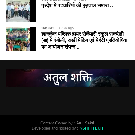
प्रदेश में पटवारियों की हड़ताल समाप्त ..
खबर सक्ती ...
3 वर्ष ago
ज्ञानकुंज पब्लिक हायर सेकेंडरी स्कूल सकरेली
(बा) में रंगोली, राखी मेकिंग एवं मेहंदी प्रतियोगिता
का आयोजन संपन्न ..
Content Owned by :
Atul Sakti
Developed and hosted by :
KSHITITECH