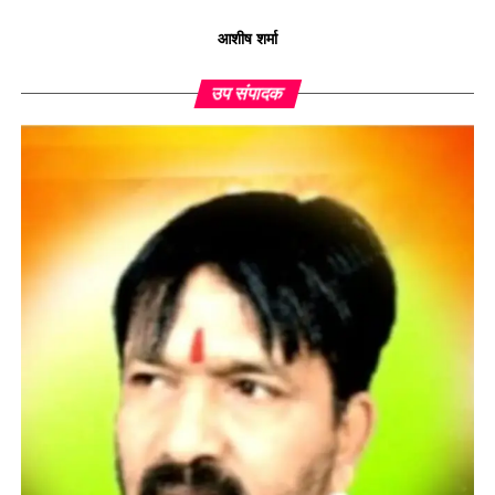
आशीष शर्मा
उप संपादक