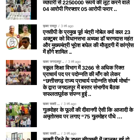
व्यापारी से 2250000 रूपये की लूट करने वाले
04 आरोपी गिरफ्तार 05 आरोपी फरार ..
ख़बर रायपुर
3 वर्ष ago
एनसीपी के प्रमुख पूर्व मंत्री नोबेल वर्मा कल 23
अक्टूबर को विधानसभा अध्यक्ष डॉ चरणदास महंत
और मुख्यमंत्री भूपेश बघेल की मौजूदगी में कांग्रेस
में होंगे शामिल ..
खबर जगदलपुर ..
3 वर्ष ago
स्कूल शिक्षा विभाग में 3266 से अधिक रिक्त
प्राचार्य पद पर पदोन्नति की माँग को लेकर
“छत्तीसगढ़ राज्य प्राचार्य पदोन्नति संघर्ष मोर्चा”
के द्वारा जगदलपुर में बस्तर संभागीय बैठक
सफलतापूर्वक संपन्न हुई ..
खबर सक्ती ...
3 वर्ष ago
गुलमोहर के फूलों की दीवानगी ऐसी कि आजादी के
अमृतोत्सव पर लगाए “75 गुलमोहर पौधे …
खबर सक्ती ...
3 वर्ष ago
सक्ती जिले के डभरा सीएचसी में उपलब्ध हुई दो