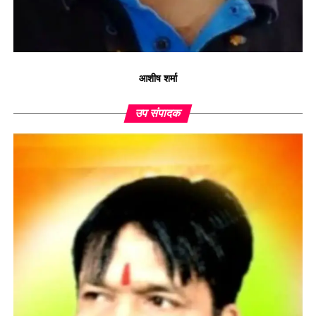
आशीष शर्मा
उप संपादक