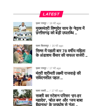
LATEST
ख़बर रायपुर
16 घंटे ago
मुख्यमंत्री विष्णुदेव साय के नेतृत्व में
छत्तीसगढ़ को बड़ी उपलब्धि ..
खबर बिलासपुर
16 घंटे ago
सिम्स में पहली बार 78 वर्षीय महिला
के अंडाशय कैंसर की सफल सर्जरी ..
ख़बर रायपुर
17 घंटे ago
मंत्री श्रीमती लक्ष्मी राजवाड़े की
संवेदनशील पहल ..
खबर सक्ती ...
17 घंटे ago
सक्ती का स्टेशन परिसर ‘हर-हर
महादेव’, ‘बोल बम’ और ‘जय बाबा
बैद्यनाथ’ के जयघोष से गूंजा ..