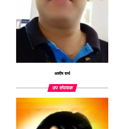
आशीष शर्मा
उप संपादक