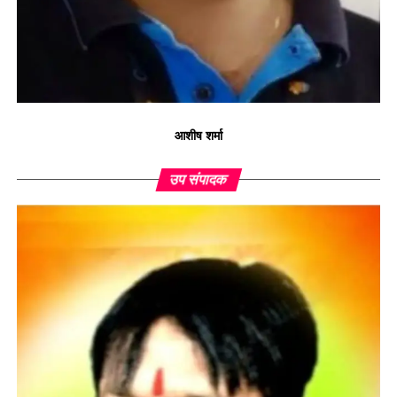
आशीष शर्मा
उप संपादक