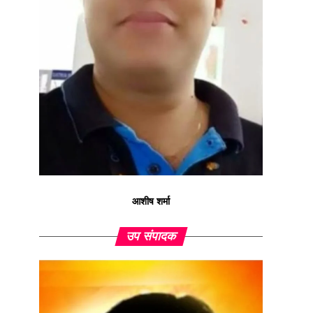
आशीष शर्मा
उप संपादक