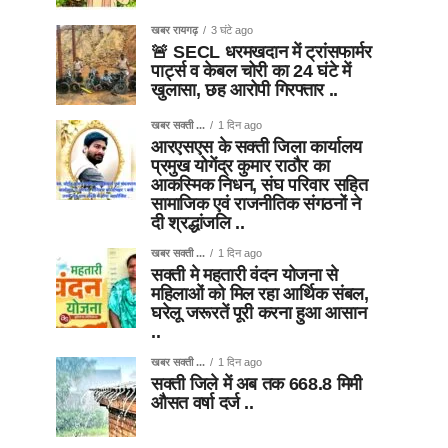
खबर रायगढ़
3 घंटे ago
🚨 SECL धरमखदान में ट्रांसफार्मर
पार्ट्स व केबल चोरी का 24 घंटे में
खुलासा, छह आरोपी गिरफ्तार ..
खबर सक्ती ...
1 दिन ago
आरएसएस के सक्ती जिला कार्यालय
प्रमुख योगेंद्र कुमार राठौर का
आकस्मिक निधन, संघ परिवार सहित
सामाजिक एवं राजनीतिक संगठनों ने
दी श्रद्धांजलि ..
खबर सक्ती ...
1 दिन ago
सक्ती मे महतारी वंदन योजना से
महिलाओं को मिल रहा आर्थिक संबल,
घरेलू जरूरतें पूरी करना हुआ आसान
..
खबर सक्ती ...
1 दिन ago
सक्ती जिले में अब तक 668.8 मिमी
औसत वर्षा दर्ज ..