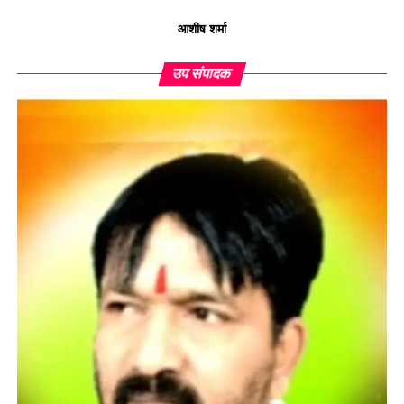
आशीष शर्मा
उप संपादक