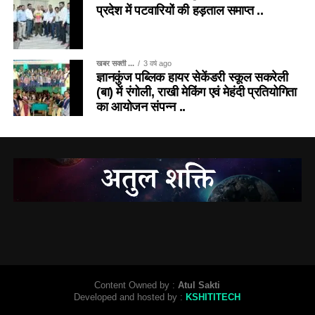
प्रदेश में पटवारियों की हड़ताल समाप्त ..
खबर सक्ती ...
3 वर्ष ago
ज्ञानकुंज पब्लिक हायर सेकेंडरी स्कूल सकरेली
(बा) में रंगोली, राखी मेकिंग एवं मेहंदी प्रतियोगिता
का आयोजन संपन्न ..
Content Owned by :
Atul Sakti
Developed and hosted by :
KSHITITECH