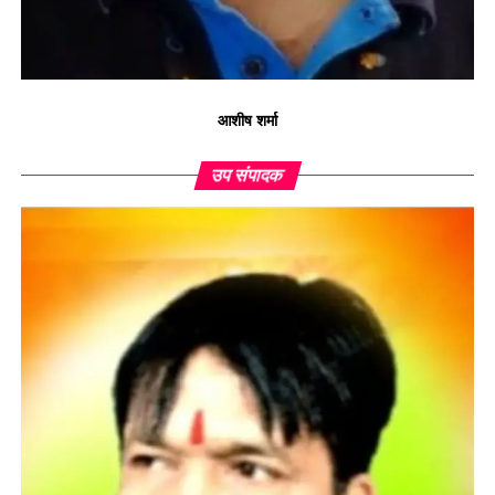
आशीष शर्मा
उप संपादक