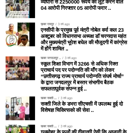
व्यापारी से 2250000 रूपये की लूट करने वाले
04 आरोपी गिरफ्तार 05 आरोपी फरार ..
ख़बर रायपुर
3 वर्ष ago
एनसीपी के प्रमुख पूर्व मंत्री नोबेल वर्मा कल 23
अक्टूबर को विधानसभा अध्यक्ष डॉ चरणदास महंत
और मुख्यमंत्री भूपेश बघेल की मौजूदगी में कांग्रेस
में होंगे शामिल ..
खबर जगदलपुर ..
3 वर्ष ago
स्कूल शिक्षा विभाग में 3266 से अधिक रिक्त
प्राचार्य पद पर पदोन्नति की माँग को लेकर
“छत्तीसगढ़ राज्य प्राचार्य पदोन्नति संघर्ष मोर्चा”
के द्वारा जगदलपुर में बस्तर संभागीय बैठक
सफलतापूर्वक संपन्न हुई ..
खबर सक्ती ...
3 वर्ष ago
सक्ती जिले के डभरा सीएचसी में उपलब्ध हुई दो
विशेषज्ञ चिकित्सको की सेवा ..
खबर सक्ती ...
3 वर्ष ago
गुलमोहर के फूलों की दीवानगी ऐसी कि आजादी के