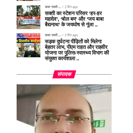
खबर सक्ती ...
2 दिन ago
सक्ती का स्टेशन परिसर ‘हर-हर
महादेव’, ‘बोल बम’ और ‘जय बाबा
बैद्यनाथ’ के जयघोष से गूंजा ..
खबर सक्ती ...
2 दिन ago
सड़क दुर्घटना पीड़ितों को मिलेगा
बेहतर लाभ, पीएम राहत और राहवीर
योजना पर पुलिस-स्वास्थ्य विभाग की
संयुक्त कार्यशाला ..
संपादक