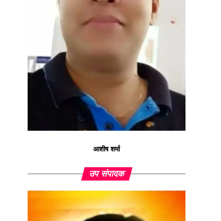
आशीष शर्मा
उप संपादक