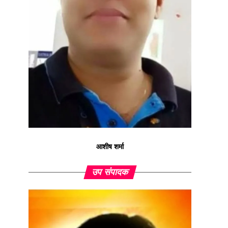
आशीष शर्मा
उप संपादक