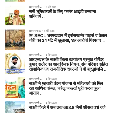
खबर सक्ती ...
8 घंटे ago
सभी भूमिधारकों के लिए फार्मर आईडी बनवाना
अनिवार्य ..
खबर रायगढ़
8 घंटे ago
🚨 SECL धरमखदान में ट्रांसफार्मर पार्ट्स व केबल
चोरी का 24 घंटे में खुलासा, छह आरोपी गिरफ्तार ..
खबर सक्ती ...
1 दिन ago
आरएसएस के सक्ती जिला कार्यालय प्रमुख योगेंद्र
कुमार राठौर का आकस्मिक निधन, संघ परिवार सहित
सामाजिक एवं राजनीतिक संगठनों ने दी श्रद्धांजलि ..
खबर सक्ती ...
1 दिन ago
सक्ती मे महतारी वंदन योजना से महिलाओं को मिल
रहा आर्थिक संबल, घरेलू जरूरतें पूरी करना हुआ
आसान ..
खबर सक्ती ...
1 दिन ago
सक्ती जिले में अब तक 668.8 मिमी औसत वर्षा दर्ज
..