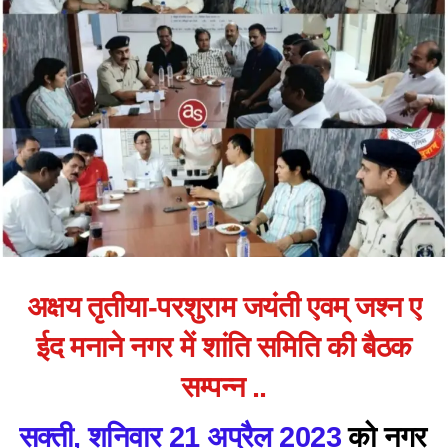
अक्षय तृतीया-परशुराम जयंती एवम् जश्न ए
ईद मनाने नगर में शांति समिति की बैठक
सम्पन्न ..
सक्ती, शनिवार 21 अप्रैल 2023
को नगर