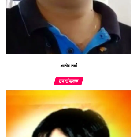
आशीष शर्मा
उप संपादक