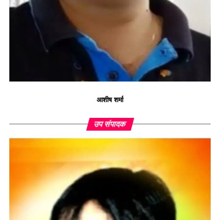
आशीष शर्मा
उप संपादक