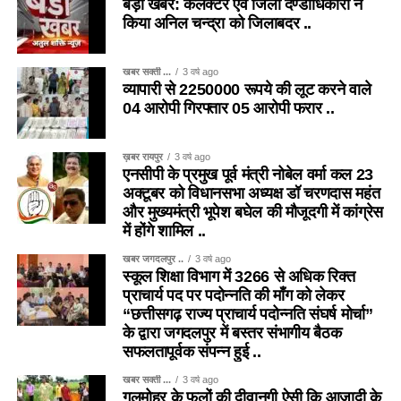
बड़ी खबर: कलेक्टर एवं जिला दण्डाधिकारी ने
किया अनिल चन्द्रा को जिलाबदर ..
खबर सक्ती ...
3 वर्ष ago
व्यापारी से 2250000 रूपये की लूट करने वाले
04 आरोपी गिरफ्तार 05 आरोपी फरार ..
ख़बर रायपुर
3 वर्ष ago
एनसीपी के प्रमुख पूर्व मंत्री नोबेल वर्मा कल 23
अक्टूबर को विधानसभा अध्यक्ष डॉ चरणदास महंत
और मुख्यमंत्री भूपेश बघेल की मौजूदगी में कांग्रेस
में होंगे शामिल ..
खबर जगदलपुर ..
3 वर्ष ago
स्कूल शिक्षा विभाग में 3266 से अधिक रिक्त
प्राचार्य पद पर पदोन्नति की माँग को लेकर
“छत्तीसगढ़ राज्य प्राचार्य पदोन्नति संघर्ष मोर्चा”
के द्वारा जगदलपुर में बस्तर संभागीय बैठक
सफलतापूर्वक संपन्न हुई ..
खबर सक्ती ...
3 वर्ष ago
गुलमोहर के फूलों की दीवानगी ऐसी कि आजादी के