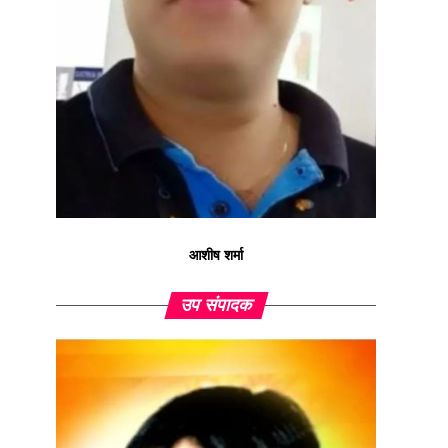
आशीष शर्मा
उप संपादक